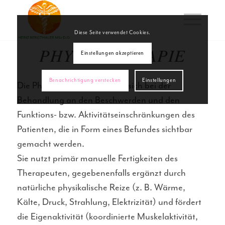
Diese Seite verwendet Cookies.
PHYSIOTHERAPIE
Einstellungen akzeptieren
Benachrichtigung verstecken
Einstellungen
Die Physiotherapie orientiert sich bei der
Behandlung an den Beschwerden und den
Funktions- bzw. Aktivitätseinschränkungen des
Patienten, die in Form eines Befundes sichtbar
gemacht werden.
Sie nutzt primär manuelle Fertigkeiten des
Therapeuten, gegebenenfalls ergänzt durch
natürliche physikalische Reize (z. B. Wärme,
Kälte, Druck, Strahlung, Elektrizität) und fördert
die Eigenaktivität (koordinierte Muskelaktivität,